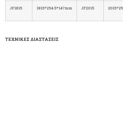
JF1815
1815*254.5*147mm
JF2015
2015*254.
ΤΕΧΝΙΚΕΣ ΔΙΑΣΤΑΣΕΙΣ
[ATMOSFIRE]
ΔΗΜΙΟΥΡΓΙΕΣ ΦΩΤΙΑΣ