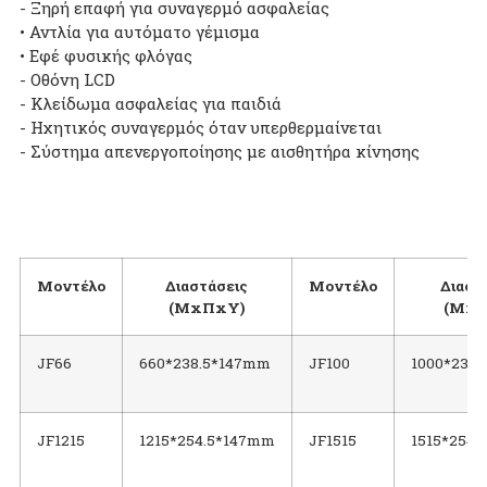
- Ξηρή επαφή για συναγερμό ασφαλείας
• Αντλία για αυτόματο γέμισμα
• Εφέ φυσικής φλόγας
- Οθόνη LCD
- Κλείδωμα ασφαλείας για παιδιά
- Ηχητικός συναγερμός όταν υπερθερμαίνεται
- Σύστημα απενεργοποίησης με αισθητήρα κίνησης
Μοντέλο
Διαστάσεις
Μοντέλο
Διαστ
(ΜxΠxΥ)
(ΜxΠ
JF66
660*238.5*147mm
JF100
1000*238
JF1215
1215*254.5*147mm
JF1515
1515*254